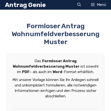
Zum
Antrag Genie
Menü
Inhalt
springen
Formloser Antrag
Wohnumfeldverbesserung
Muster
Das
Formloser Antrag
Wohnumfeldverbesserung Muster
ist sowohl
im
PDF
– als auch im
Word
-Format erhältlich.
Mit unserer Vorlage können Sie Ihr Anliegen schnell
und unkompliziert formulieren, alle notwendigen
Informationen einfügen und den Prozess sicher
abschließen.